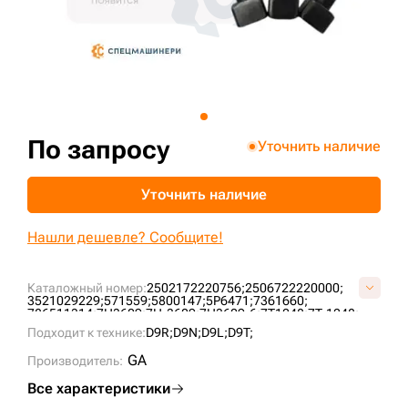
+7 (499) 394-50-93
По запросу
Уточнить наличие
Уточнить наличие
Нашли дешевле? Сообщите!
Каталожный номер:
2502172220756;
2506722220000;
3521029229;
571559;
5800147;
5P6471;
7361660;
786511314;
7H3609;
7H-3609;
7H3609-6;
7T1248;
7T-1248;
9W8328;
CR1001;
CR3876;
CR4688;
S01082F0N17;
Подходит к технике:
D9R;
D9N;
D9L;
D9T;
S0109200N16;
S0109200N16-3;
GA
Производитель:
Все характеристики