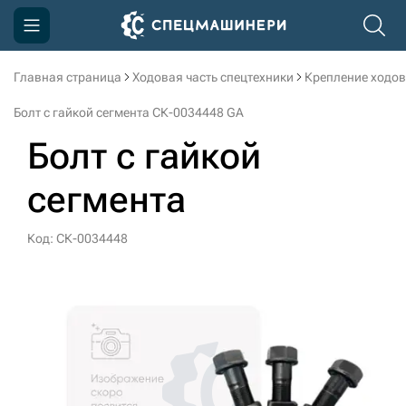
Главная страница
Ходовая часть спецтехники
Крепление ходов
Компания
Болт с гайкой сегмента СК-0034448 GA
Акции
Болт с гайкой
Доставка и оплата
сегмента
Информация
Контакты
Код: СК-0034448
3D тур по производству
3D тур по складам
sksale@skdst.ru