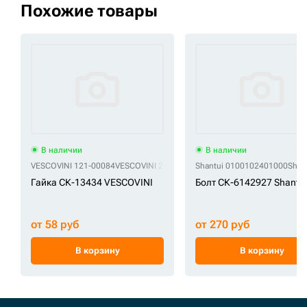
Похожие товары
В наличии
В наличии
VESCOVINI 121-00084
VESCOVINI 2505720221504
Shantui 0100102401000
VESCOVINI 3081344
Shan
VE
Гайка СК-13434 VESCOVINI
Болт СК-6142927 Shantui
от 58 руб
от 270 руб
В корзину
В корзину