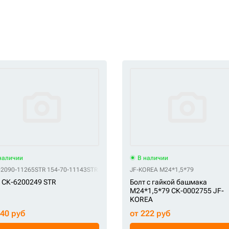
наличии
В наличии
10-32060 (болт защиты катка D355)
02090-11265
STR 154-70-11143
STR 154-70-11143A-SS
VESCOVINI 01010-52060
JF-KOREA M24*1,5*79
STR 154-71-41270
VESCOVINI 01010-
STR 154
 СК-6200249 STR
Болт с гайкой башмака
M24*1,5*79 СК-0002755 JF-
KOREA
140 руб
от 222 руб