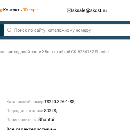
Контакты
3D тур
ии
sksale@skdst.ru
пление ходовой части
Болт с гайкой СК-6254182 Shantui
Каталожный номер:
TS220.32A-1-SS;
Подходит к технике:
SD22S;
Shantui
Производитель:
Все характеристики