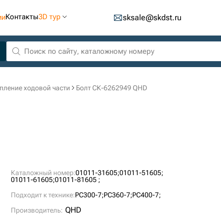
Контакты
3D тур
ии
sksale@skdst.ru
пление ходовой части
Болт СК-6262949 QHD
Каталожный номер:
01011-31605;
01011-51605;
01011-61605;
01011-81605 ;
Подходит к технике:
PC300-7;
PC360-7;
PC400-7;
QHD
Производитель: