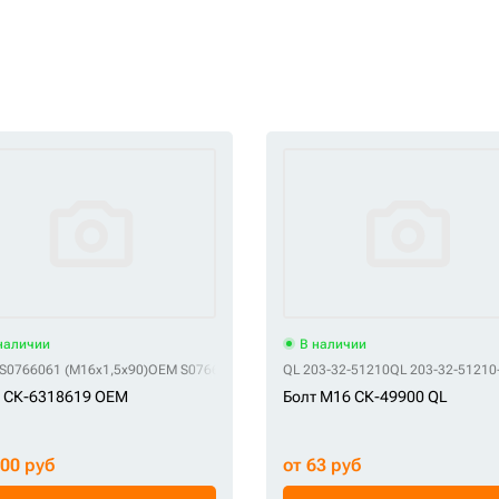
наличии
В наличии
20x2,5x50)
S0766061 (M16x1,5x90)
QHD 0967074
OEM S0766066
QHD 096-7074
OEM S0766066 (M16x1,5x90)
QHD 1316/3812D
QL 203-32-51210
QHD 1316/3812Z (M20
QL 203-32-51210
т СК-6318619 OEM
Болт M16 СК-49900 QL
200 руб
от 63 руб