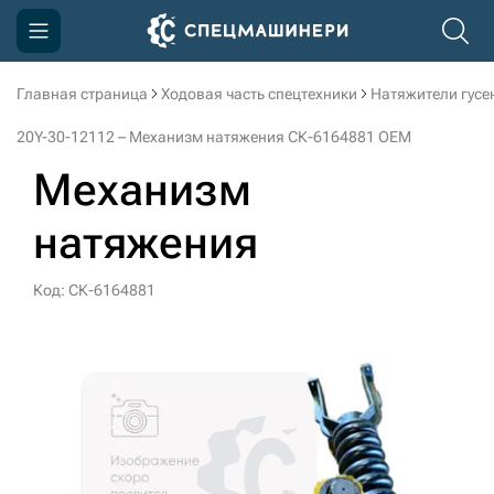
Главная страница
Ходовая часть спецтехники
Натяжители гусе
Компания
20Y-30-12112 – Механизм натяжения СК-6164881 OEM
Акции
Механизм
Доставка и оплата
натяжения
Информация
Контакты
Код: СК-6164881
3D тур по производству
3D тур по складам
sksale@skdst.ru