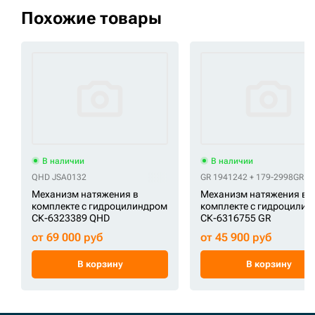
Похожие товары
В наличии
В наличии
QHD JSA0132
GR 1941242 + 179-2998
GR 19
Механизм натяжения в
Механизм натяжения в
комплекте с гидроцилиндром
комплекте с гидроцили
СК-6323389 QHD
СК-6316755 GR
от 69 000 руб
от 45 900 руб
В корзину
В корзину