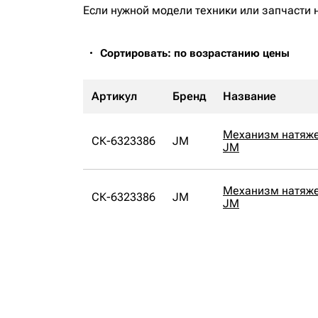
Если нужной модели техники или запчасти 
Сортировать: по возрастанию цены
Артикул
Бренд
Название
Механизм натяже
СК-6323386
JM
JM
Механизм натяже
СК-6323386
JM
JM