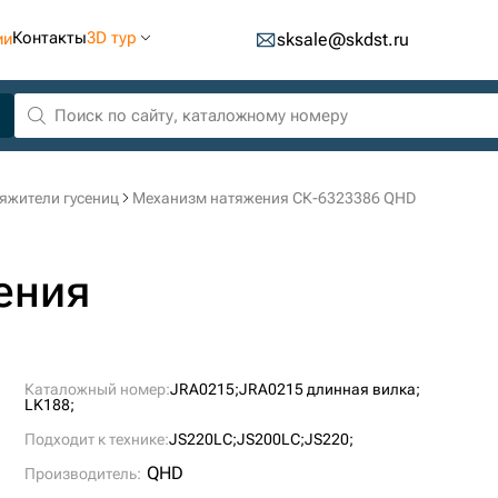
Контакты
3D тур
ии
sksale@skdst.ru
яжители гусениц
Механизм натяжения СК-6323386 QHD
ения
Каталожный номер:
JRA0215;
JRA0215 длинная вилка;
LK188;
Подходит к технике:
JS220LC;
JS200LC;
JS220;
QHD
Производитель: