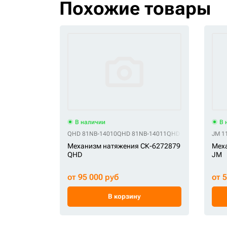
Похожие товары
В наличии
В 
QHD 81NB-14010
QHD 81NB-14011
QHD 81NB-14011BG
JM 1
Механизм натяжения СК-6272879
Мех
QHD
JM
от 95 000 руб
от 
В корзину