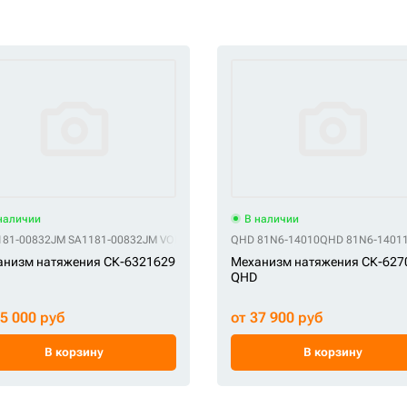
наличии
В наличии
181-00832
JM SA1181-00832
JM VOE14519256
QHD 81N6-14010
JM VOE14526735
QHD 81N6-1401
JM VOE1453152
анизм натяжения СК-6321629
Механизм натяжения СК-627
QHD
55 000 руб
от 37 900 руб
В корзину
В корзину