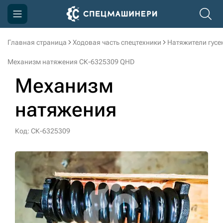
Главная страница
Ходовая часть спецтехники
Натяжители гусе
Компания
Механизм натяжения СК-6325309 QHD
Акции
Механизм
Доставка и оплата
натяжения
Информация
Контакты
Код: СК-6325309
3D тур по производству
3D тур по складам
sksale@skdst.ru