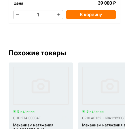
39 000 ₽
Цена
В корзину
Похожие товары
В наличии
В наличии
QHD 274-00004E
GR KLA0152 + KRA12850
GR K
Механизм натяжения
Механизм натяжения в