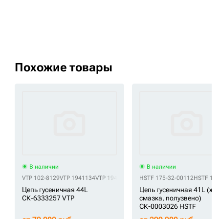
Похожие товары
В наличии
В наличии
VTP 102-8129
VTP 1941134
VTP 194-1134
VTP 24100J16940
HSTF 175-32-00112
VTP 24100J1
HSTF 17
Цепь гусеничная 44L
Цепь гусеничная 41L (ж
СК-6333257 VTP
смазка, полузвено)
СК-0003026 HSTF