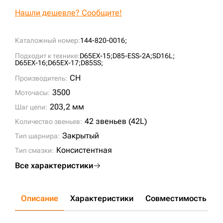
Нашли дешевле? Сообщите!
Каталожный номер:
144-820-0016;
Подходит к технике:
D65EX-15;
D85-ESS-2A;
SD16L;
D65EX-16;
D65EX-17;
D85SS;
CH
Производитель:
3500
Моточасы:
203,2 мм
Шаг цепи:
42 звеньев (42L)
Количество звеньев:
Закрытый
Тип шарнира:
Консистентная
Тип смазки:
Все характеристики
Описание
Характеристики
Совместимость
Д