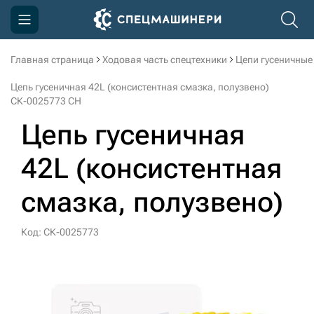
Главная страница
Ходовая часть спецтехники
Цепи гусеничные
Компания
Цепь гусеничная 42L (консистентная смазка, полузвено)
Акции
СК-0025773 CH
Цепь гусеничная
Доставка и оплата
Информация
42L (консистентная
Контакты
смазка, полузвено)
3D тур по производству
Код: СК-0025773
3D тур по складам
sksale@skdst.ru