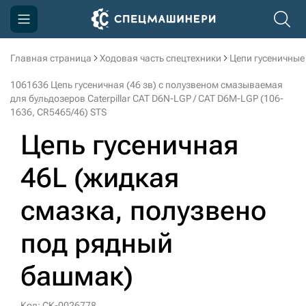
Главная страница
Ходовая часть спецтехники
Цепи гусеничные
Компания
1061636 Цепь гусеничная (46 зв) с полузвеном смазываемая
Акции
для бульдозеров Caterpillar CAT D6N-LGP / CAT D6M-LGP (106-
1636, CR5465/46) STS
Доставка и оплата
Цепь гусеничная
Информация
46L (жидкая
Контакты
смазка, полузвено
3D тур по производству
под рядный
3D тур по складам
башмак)
sksale@skdst.ru
Код: СК-0026778