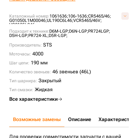
Каталожный номер:
1061636;
106-1636;
CR5465/46;
G01050L1M00046;
UL190C6L46;
VCR5465/46V;
VG0105L046;
Подходит к технике:
D6M-LGP;
D6N-LGP;
PR724LGP;
D5H-LGP;
PR724-XL;
D5R-LGP;
STS
Производитель:
4000
Моточасы:
190 мм
Шаг цепи:
46 звеньев (46L)
Количество звеньев:
Закрытый
Тип шарнира:
Жидкая
Тип смазки:
Все характеристики
Возможные замены
Описание
Характеристики
Для проверки совместимости запчасти с вашей