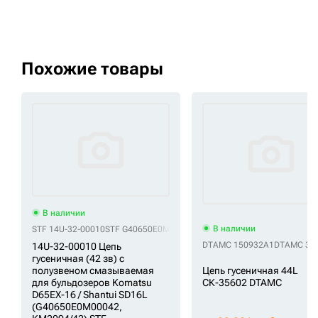
Похожие товары
В наличии
В наличии
STF 14U-32-00010
STF G40650E0M00042
STF G40650E0Y00042
STF G40
DTAMC 150932A1
DTAMC 331
14U-32-00010 Цепь
гусеничная (42 зв) с
Цепь гусеничная 44L
полузвеном смазываемая
СК-35602 DTAMC
для бульдозеров Komatsu
D65EX-16 / Shantui SD16L
(G40650E0M00042,