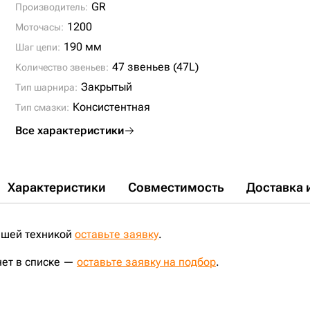
JS190;
JS220SC;
SK200;
SK210-6ES;
JS200;
GR
Производитель:
1200
Моточасы:
190 мм
Шаг цепи:
47 звеньев (47L)
Количество звеньев:
Закрытый
Тип шарнира:
Консистентная
Тип смазки:
Все характеристики
Характеристики
Совместимость
Доставка 
ашей техникой
оставьте заявку
.
нет в списке —
оставьте заявку на подбор
.