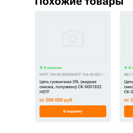
Похожие товары
В наличии
В 
HSTF 154-32-00300
HSTF 154-32-00301
HSTF 154-32-00
KBJ 
Цепь гусеничная 39L (жидкая
Цепь
смазка, полузвено) СК-0001832
смаз
HSTF
СК-
от 206 000 руб
от 
В корзину