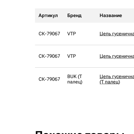
Артикул
Бренд
Название
СК-79067
VTP
Цепь гусеничн
СК-79067
VTP
Цепь гусеничн
BUK (Т
Цепь гусеничн
СК-79067
палец)
(Т палец)