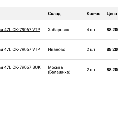
Склад
Кол-во
Цена
ая 47L СК-79067 VTP
Хабаровск
4 шт
88 20
ая 47L СК-79067 VTP
Иваново
2 шт
88 20
ая 47L СК-79067 BUK
Москва
2 шт
88 20
(Балашиха)