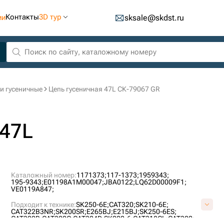
Контакты
3D тур
ии
sksale@skdst.ru
и гусеничные
Цепь гусеничная 47L СК-79067 GR
 47L
Каталожный номер:
1171373;
117-1373;
1959343;
195-9343;
E01198A1M00047;
JBA0122;
LQ62D00009F1;
VE0119A847;
Подходит к технике:
SK250-6E;
CAT320;
SK210-6E;
CAT322B3NR;
SK200SR;
E265BJ;
E215BJ;
SK250-6ES;
CAT322B;
CAT322C;
CAT324D;
SK200-6;
CAT318CL;
CAT322;