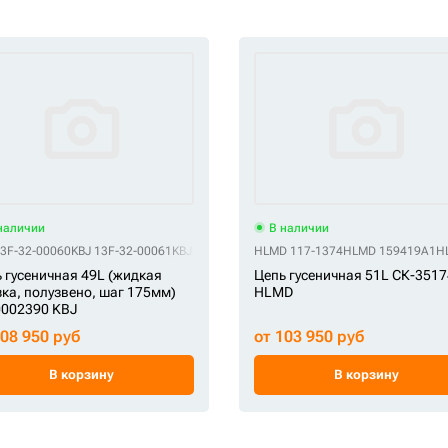
наличии
В наличии
540
13F-32-00060
HSTF 3082-00800
KBJ 13F-32-00061
HSTF G40850C0M00039
KBJ 13F-32-00062
HSTF G40850C0S00039
HLMD 117-1374
KBJ E40500B0M00049
HLMD 159419A1
HSTF KM1
KBJ EV0
H
 гусеничная 49L (жидкая
Цепь гусеничная 51L СК-3517
ка, полузвено, шаг 175мм)
HLMD
0002390 KBJ
208 950 руб
от 103 950 руб
В корзину
В корзину