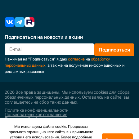
Подписаться
на новости и акции
Подписаться
Нажимая на "Подписаться" я даю
согласие
на
обработку
персональных данных
, а так же на получение информационных и
рекламных рассылок
2026 Все права защищены. Мы используем cookies для сбора
обезличенных персональных данных. Оставаясь на сайте, вы
соглашаетесь на сбор таких данных.
Политика конфиденциальности
Пользовательское соглашение
Политика обработки персональных данных
Мы используем файлы cookie. Продолжая
Поддержка и развитие
просмотр страниц нашего сайта, вы принимаете
условия его использования. Более подробные