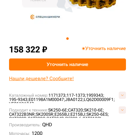
+7 (499) 394-50-93
158 322 ₽
Уточнить наличие
Уточнить наличие
Нашли дешевле? Сообщите!
Каталожный номер:
1171373;
117-1373;
1959343;
195-9343;
E01198A1M00047;
JBA0122;
LQ62D00009F1;
VE0119A847;
Подходит к технике:
SK250-6E;
CAT320;
SK210-6E;
CAT322B3NR;
SK200SR;
E265BJ;
E215BJ;
SK250-6ES;
CAT322B;
CAT322C;
CAT324D;
SK200-6;
CAT318CL;
CAT322;
JS190;
JS220SC;
SK200;
SK210-6ES;
JS200;
QHD
Производитель:
1200
Моточасы: