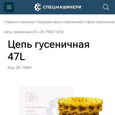
Главная страница
Ходовая часть спецтехники
Цепи гусеничные
Компания
Цепь гусеничная 47L СК-79067 QHD
Акции
Цепь гусеничная
Доставка и оплата
47L
Информация
Контакты
Код: СК-79067
3D тур по производству
3D тур по складам
sksale@skdst.ru