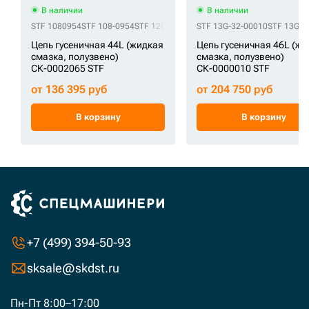
В наличии
В наличии
STF 1080954
STF 108-0954
STF 12G-32-00040
STF 13G-32-00010
STF 12G-32-00041
STF 13G-3
STF CR5
Цепь гусеничная 44L (жидкая
Цепь гусеничная 46L (ж
смазка, полузвено)
смазка, полузвено)
СК-0002065 STF
СК-0000010 STF
от 136 395 руб
от 204 750 руб
В корзину
В корзину
+7 (499) 394-50-93
sksale@skdst.ru
Пн-Пт 8:00–17:00