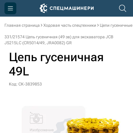
Главная страница
Ходовая часть спецтехники
Цепи гусеничные
Компания
331/21574 Цепь гусеничная (49 зв) для экскаватора JCB
Акции
JS215LC (CR5014/49, JRA0082) GR
Цепь гусеничная
Доставка и оплата
Информация
49L
Контакты
Код: СК-3839853
3D тур по производству
3D тур по складам
sksale@skdst.ru