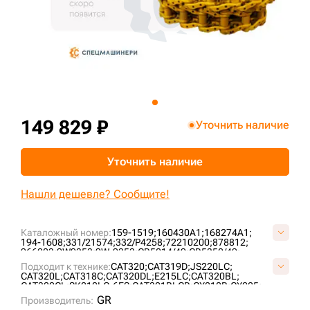
+7 (499) 394-50-93
149 829 ₽
Уточнить наличие
Уточнить наличие
Нашли дешевле? Сообщите!
Каталожный номер:
159-1519;
160430A1;
168274A1;
194-1608;
331/21574;
332/P4258;
72210200;
878812;
966203;
9W9353;
9W-9353;
CR5014/49;
CR5350/49;
E01198A1M00049;
E1622700M00049;
JRA0082;
Подходит к технике:
CAT320;
CAT319D;
JS220LC;
KRA11500;
KRA1260;
KRA1805;
KRA18630;
UL190B1G49;
CAT320L;
CAT318C;
CAT320DL;
E215LC;
CAT320BL;
UL190B1P49;
VCR5350/49HDV;
VE0119A849;
CAT320CL;
SK210LC-6ES;
CAT321BLCR;
CX210B;
CX225;
YN62D00017F3;
CX240B LR;
CAT318CL;
CAT320DLN;
JS200LC;
SK200LC;
GR
Производитель:
SK210LC;
SK210LC-6;
SY215C;
JS260;
E195B;
DM25;
DM30;