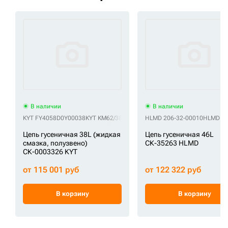
В наличии
В наличии
KYT FY4058D0Y00038
KYT KM62/38
HLMD 206-32-00010
HLMD 20
Цепь гусеничная 38L (жидкая
Цепь гусеничная 46L
смазка, полузвено)
СК-35263 HLMD
СК-0003326 KYT
от 115 001 руб
от 122 322 руб
В корзину
В корзину