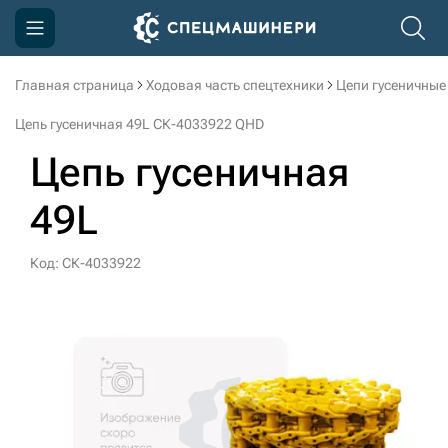
Главная страница
Ходовая часть спецтехники
Цепи гусеничные
Компания
Цепь гусеничная 49L СК-4033922 QHD
Акции
Цепь гусеничная
Доставка и оплата
49L
Информация
Контакты
Код: СК-4033922
3D тур по производству
3D тур по складам
sksale@skdst.ru