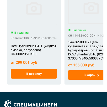
В наличии
В наличии
CH 144-32-00012
CH 144-32
KBJ 6I9671
KBJ 6I-9671
KBJ CR5534/41
KBJ G01060L0M00041
KBJ UL202C
144-32-00012 Цепь
Цепь гусеничная 41L (жидкая
гусеничная (37 зв) для
смазка, полузвено)
бульдозеров Komatsu D6
СК-0002061 KBJ
D65 / Shantui SD16 (8203
37000, VE40650037) CH
от 299 001 руб
от 135 000 руб
В корзину
В корзину