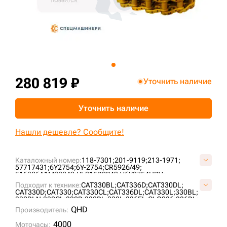
+7 (499) 394-50-93
280 819 ₽
Уточнить наличие
Уточнить наличие
Нашли дешевле? Сообщите!
Каталожный номер:
118-7301;
201-9119;
213-1971;
57717431;
6Y2754;
6Y-2754;
CR5926/49;
E16306A1M00049;
UL215B0P49;
V6Y2754HDV;
VF16300049;
Подходит к технике:
CAT330BL;
CAT336D;
CAT330DL;
CAT330D;
CAT330;
CAT330CL;
CAT336DL;
CAT330L;
330BL;
330BLN;
330CL;
330D;
330DL;
330L;
336EL;
CLG936;
336DL;
QHD
Производитель:
4000
Моточасы: