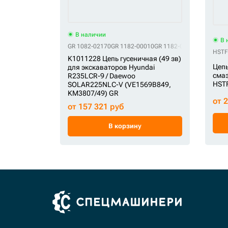
В наличии
В 
GR 1082-02170
GR 1182-00010
GR 1182-00011
GR 14530
HSTF
K1011228 Цепь гусеничная (49 зв)
Цепь
для экскаваторов Hyundai
смаз
R235LCR-9 / Daewoo
HST
SOLAR225NLC-V (VE1569B849,
KM3807/49) GR
от 
от 157 321 руб
В корзину