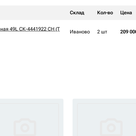
Склад
Кол-во
Цена
ная 49L СК-4441922 CH (Т
Иваново
2 шт
209 00