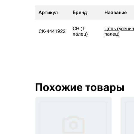
Артикул
Бренд
Название
CH (Т
Цепь гусенич
СК-4441922
палец)
палец)
Похожие товары