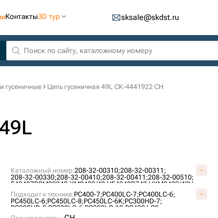
Контакты
3D тур
ии
sksale@skdst.ru
и гусеничные
Цепь гусеничная 49L СК-4441922 CH
 49L
Каталожный номер:
208-32-00310;
208-32-00311;
208-32-00330;
208-32-00410;
208-32-00411;
208-32-00510;
E40407D0M00049;
KM2489/49;
VE4040D749;
VKM2489/49V;
Подходит к технике:
PC400-7;
PC400LC-7;
PC400LC-6;
PC450LC-6;
PC450LC-8;
PC450LC-6K;
PC300HD-7;
PC300HD-8;
PC380LC-6;
PC390LC-10;
PC400 LC8;
PC450LC-7;
CH