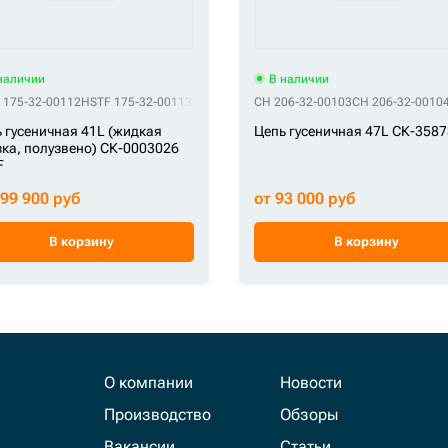
наличии
В наличии
361
GR 200103-00096A
GR 20Y-32-00023
GR 20Y-32-00024
GR 20Y-32-K1511
GR 227
 175-32-00112
HSTF 175-32-00113
HSTF 175-32-00114
CH 206-32-00103
HSTF 175-32-00115
CH 206-32-0010
HSTF 
 гусеничная 41L (жидкая
Цепь гусеничная 47L СК-358
ка, полузвено) СК-0003026
F
299 900 руб
от 93 000 руб
В корзину
В корзину
О компании
Новости
Производство
Обзоры
Вакансии
Статьи