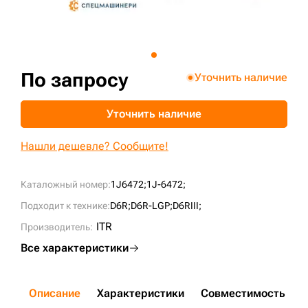
+7 (499) 394-50-93
По запросу
Уточнить наличие
Уточнить наличие
Нашли дешевле? Сообщите!
Каталожный номер:
1J6472;
1J-6472;
Подходит к технике:
D6R;
D6R-LGP;
D6RIII;
ITR
Производитель:
Все характеристики
Описание
Характеристики
Совместимость
Д