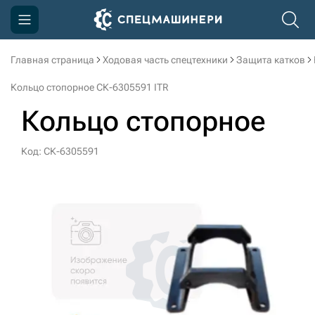
Главная страница
Ходовая часть спецтехники
Защита катков
Компания
Кольцо стопорное СК-6305591 ITR
Акции
Кольцо стопорное
Доставка и оплата
Код: СК-6305591
Информация
Контакты
3D тур по производству
3D тур по складам
sksale@skdst.ru