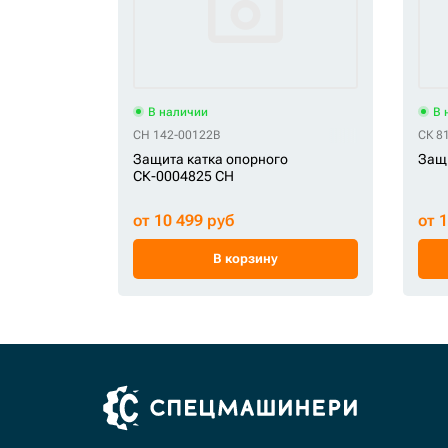
В наличии
В 
CH 142-00122B
СК 8
Защита катка опорного
Защи
СК-0004825 CH
от 10 499 руб
от 
В корзину