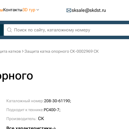
Контакты
3D тур
ии
sksale@skdst.ru
ита катков
Защита катка опорного СК-0002969 СК
орного
Каталожный номер:
208-30-61190;
Подходит к технике:
PC400-7;
СК
Производитель:
Все характеристики