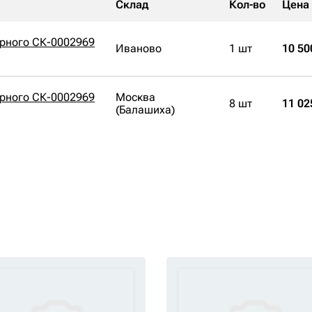
Склад
Кол-во
Цена
орного СК-0002969
Иваново
1 шт
10 50
орного СК-0002969
Москва
8 шт
11 02
(Балашиха)