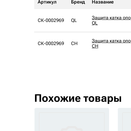
Артикул
Бренд
Название
Защита катка оп
СК-0002969
QL
QL
Защита катка оп
СК-0002969
CH
CH
Похожие товары