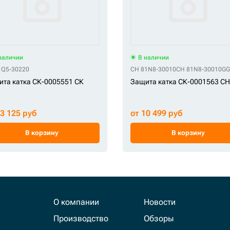
наличии
В наличии
1Q5-30220
CH 81N8-30010
CH 81N8-30010GG
та катка СК-0005551 СК
Защита катка СК-0001563 CH
13 125 руб
от 10 499 руб
В корзину
В корзину
О компании
Новости
Производство
Обзоры