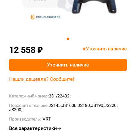
+7 (499) 394-50-93
12 558 ₽
Уточнить наличие
Уточнить наличие
Нашли дешевле? Сообщите!
Каталожный номер:
331/22432;
Подходит к технике:
JS145;
JS160L;
JS180;
JS190;
JS220;
JS200;
VRT
Производитель:
Все характеристики