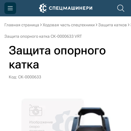
Главная страница
Ходовая часть спецтехники
Защита катков
Компания
Защита опорного катка СК-0000633 VRT
Акции
Защита опорного
Доставка и оплата
катка
Информация
Контакты
Код: СК-0000633
3D тур по производству
3D тур по складам
sksale@skdst.ru