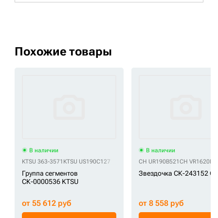
Похожие товары
В наличии
В наличии
KTSU 363-3571
KTSU US190C127
CH UR190B521
CH VR1620B0
Группа сегментов
Звездочка СК-243152 C
СК-0000536 KTSU
от 55 612 руб
от 8 558 руб