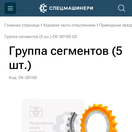
Главная страница
Ходовая часть спецтехники
Приводные звёзд
Компания
Группа сегментов (5 шт.) СК-30160 GE
Акции
Группа сегментов (5
Доставка и оплата
шт.)
Информация
Контакты
Код: СК-30160
3D тур по производству
3D тур по складам
sksale@skdst.ru