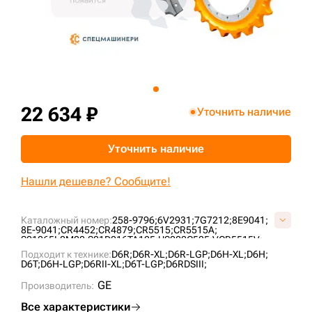
+7 (499) 394-50-93
22 634 ₽
Уточнить наличие
Уточнить наличие
Нашли дешевле? Сообщите!
Каталожный номер:
258-9796;
6V2931;
7G7212;
8E9041;
8E-9041;
CR4452;
CR4879;
CR5515;
CR5515A;
S01065L0M00;
S01D016TA125;
US202C525;
VCR5515V;
VS0106L5;
Подходит к технике:
D6R;
D6R-XL;
D6R-LGP;
D6H-XL;
D6H;
D6T;
D6H-LGP;
D6RII-XL;
D6T-LGP;
D6RDSIII;
GE
Производитель:
Все характеристики