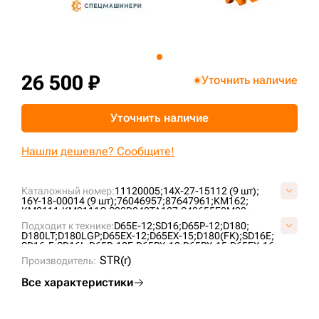
+7 (499) 394-50-93
26 500 ₽
Уточнить наличие
Уточнить наличие
Нашли дешевле? Сообщите!
Каталожный номер:
11120005;
14X-27-15112 (9 шт);
16Y-18-00014 (9 шт);
76046957;
87647961;
KM162;
KM2111;
KM2111C;
S02D040TA127;
S40655F0M00;
US203K527;
VKM162V;
VS4065F5;
Подходит к технике:
D65E-12;
SD16;
D65P-12;
D180;
D180LT;
D180LGP;
D65EX-12;
D65EX-15;
D180(FK);
SD16E;
SD16-F;
SD16L;
D65P-12E;
D65PX-12;
D65PX-15;
D65EX-16;
D180XLT;
D65EX-15E0;
D85E-SS-2;
TA1602;
ZD160;
STR(r)
Производитель:
CLG B160C;
SEM816 ;
Все характеристики