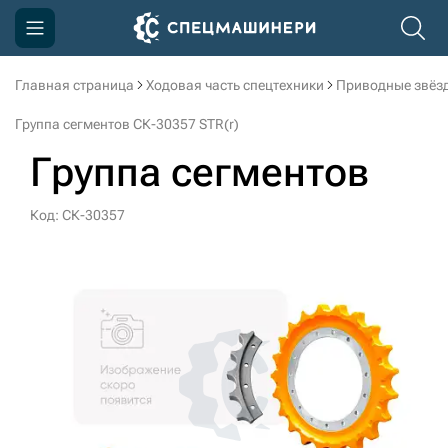
Главная страница
Ходовая часть спецтехники
Приводные звёзд
Компания
Группа сегментов СК-30357 STR(r)
Акции
Группа сегментов
Доставка и оплата
Код: СК-30357
Информация
Контакты
3D тур по производству
3D тур по складам
sksale@skdst.ru