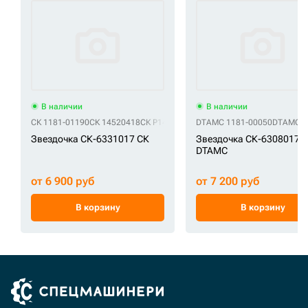
В наличии
В наличии
СК 1181-01190
СК 14520418
СК P14520418
СК R9314000M01
DTAMC 1181-00050
СК UR171W
DTAMC 1
Звездочка СК-6331017 СК
Звездочка СК-6308017
DTAMC
от 6 900 руб
от 7 200 руб
В корзину
В корзину