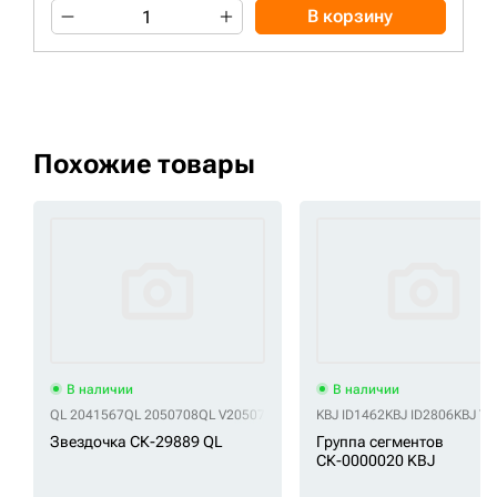
В корзину
Похожие товары
В наличии
В наличии
QL 2041567
QL 2050708
QL V2050708V
KBJ ID1462
KBJ ID2806
KBJ T
Звездочка СК-29889 QL
Группа сегментов
СК-0000020 KBJ