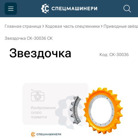
Главная страница
Ходовая часть спецтехники
Приводные звёзд
Компания
Звездочка СК-30036 СК
Акции
Звездочка
Код: СК-30036
Доставка и оплата
Информация
Контакты
3D тур по производству
3D тур по складам
sksale@skdst.ru