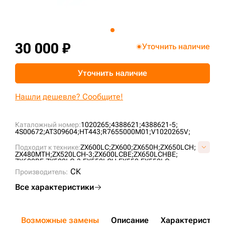
+7 (499) 394-50-93
30 000 ₽
Уточнить наличие
Уточнить наличие
Нашли дешевле? Сообщите!
Каталожный номер:
1020265;
4388621;
4388621-5;
4S00672;
AT309604;
HT443;
R7655000M01;
V1020265V;
Подходит к технике:
ZX600LC;
ZX600;
ZX650H;
ZX650LCH;
ZX480MTH;
ZX520LCH-3;
ZX600LCBE;
ZX650LCHBE;
ZX600BE;
ZX500LC-3;
EX550LCH;
EX550;
EX550LC;
MANTSINEN80RHC;
EX600H-3;
EX550-3;
EX550H;
СК
Производитель:
EX550LC-3;
EX600H;
EX600LCH;
ZX500LC;
550 LC;
600C LC;
Все характеристики
Возможные замены
Описание
Характеристики