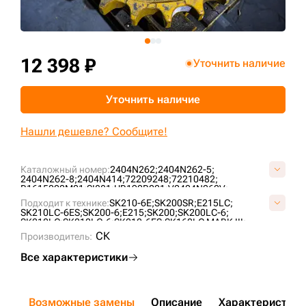
+7 (499) 394-50-93
12 398 ₽
Уточнить наличие
Уточнить наличие
Нашли дешевле? Сообщите!
Каталожный номер:
2404N262;
2404N262-5;
2404N262-8;
2404N414;
72209248;
72210482;
R1615000M01;
SI881;
UR190B021;
V2404N262V;
Подходит к технике:
SK210-6E;
SK200SR;
E215LC;
SK210LC-6ES;
SK200-6;
E215;
SK200;
SK200LC-6;
SK210LC;
SK210LC-6;
SK210-6ES;
SK160LC MARK III;
SK200 MARK III;
SK200 MARK IV;
E195EL;
E195LC;
E215E;
СК
Производитель:
SK200 MARK V;
SK200 VI;
SK210 MARK IV;
RH5.6;
RH6.6;
E200SR LC;
SK200LC VI;
SK200SR LC;
SK210LC MARK III;
Все характеристики
SK210LC MARK IV;
E150;
E150BSR;
E160CBR;
RH7.6;
Возможные замены
Описание
Характеристики