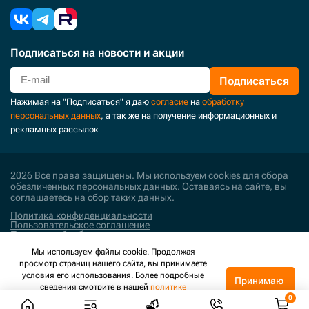
Подписаться
на новости и акции
Подписаться
Нажимая на "Подписаться" я даю
согласие
на
обработку
персональных данных
, а так же на получение информационных и
рекламных рассылок
2026 Все права защищены. Мы используем cookies для сбора
обезличенных персональных данных. Оставаясь на сайте, вы
соглашаетесь на сбор таких данных.
Политика конфиденциальности
Пользовательское соглашение
Политика обработки персональных данных
Мы используем файлы cookie. Продолжая
Поддержка и развитие
просмотр страниц нашего сайта, вы принимаете
условия его использования. Более подробные
Принимаю
сведения смотрите в нашей
политике
конфиденциальности
.