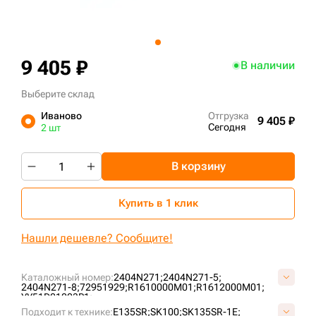
+7 (499) 394-50-93
9 405 ₽
В наличии
Выберите склад
Иваново
Отгрузка
9 405 ₽
Сегодня
2 шт
В корзину
Купить в 1 клик
Нашли дешевле? Сообщите!
Каталожный номер:
2404N271;
2404N271-5;
2404N271-8;
72951929;
R1610000M01;
R1612000M01;
YY51D01003P1;
Подходит к технике:
E135SR;
SK100;
SK135SR-1E;