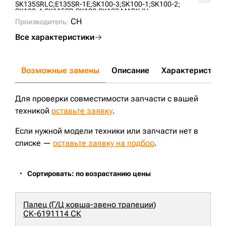
SK135SRLC;
E135SR-1E;
SK100-3;
SK100-1;
SK100-2;
SK100-4;
SK115SR;
SK120;
SK120 MARK IV;
SK120 MARK V;
SK120-1;
SK120-2;
SK120-3;
CH
Производитель:
SK120LC MARK III;
SK120LC MARK IV;
SK120LC MARK V;
SK130;
SK130 MARK IV;
SK130SR;
SK135SR-1E LC;
Все характеристики
Возможные замены
Описание
Характеристики
Для проверки совместимости запчасти с вашей
техникой
оставьте заявку
.
Если нужной модели техники или запчасти нет в
списке —
оставьте заявку на подбор
.
Сортировать: по возрастанию цены
Палец (Г/Ц ковша-звено трапеции)
СК-6191114 СК