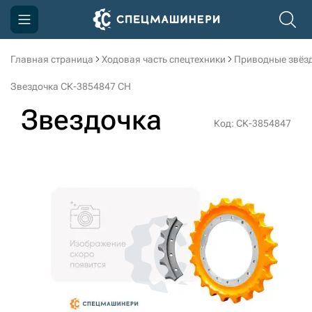
Главная страница
Ходовая часть спецтехники
Приводные звёзд
Компания
Звездочка СК-3854847 CH
Акции
Звездочка
Код: СК-3854847
Доставка и оплата
Информация
Контакты
3D тур по производству
3D тур по складам
sksale@skdst.ru