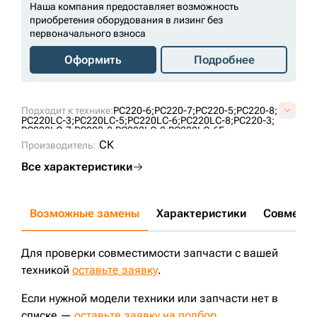
Наша компания предоставляет возможность
приобретения оборудования в лизинг без
первоначального взноса
Оформить
Подробнее
Подходит к технике:
PC220-6;
PC220-7;
PC220-5;
PC220-8;
PC220LC-3;
PC220LC-5;
PC220LC-6;
PC220LC-8;
PC220-3;
PC220LC-7;
PC220-2;
PC220LC-2;
PC220LC-6E;
PC220-8M0;
SE220;
ZE245E;
PC220;
SE220LC;
СК
Производитель:
Все характеристики
Возможные замены
Характеристики
Совмести
Для проверки совместимости запчасти с вашей
техникой
оставьте заявку
.
Если нужной модели техники или запчасти нет в
списке —
оставьте заявку на подбор
.