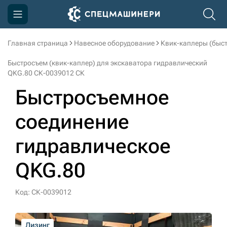
Главная страница
Навесное оборудование
Квик-каплеры (быс
Компания
Быстросъем (квик-каплер) для экскаватора гидравлический
Акции
QKG.80 СК-0039012 СК
Быстросъемное
Доставка и оплата
Информация
соединение
Контакты
гидравлическое
3D тур по производству
QKG.80
3D тур по складам
Код: СК-0039012
sksale@skdst.ru
Лизинг
Лизинг
Лизинг
Лизинг