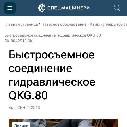
Главная страница
Навесное оборудование
Квик-каплеры (быс
Компания
Быстросъемное соединение гидравлическое QKG.80
Акции
СК-0042513 СК
Быстросъемное
Доставка и оплата
Информация
соединение
Контакты
гидравлическое
3D тур по производству
QKG.80
3D тур по складам
Код: СК-0042513
sksale@skdst.ru
Лизинг
Лизинг
Лизинг
Лизинг