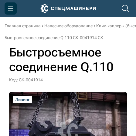
Главная страница
Навесное оборудование
Квик-каплеры (быс
Компания
Быстросъемное соединение Q.110 СК-0041914 СК
Акции
Быстросъемное
Доставка и оплата
соединение Q.110
Информация
Контакты
Код: СК-0041914
3D тур по производству
Лизинг
Лизинг
Лизинг
Лизинг
3D тур по складам
sksale@skdst.ru