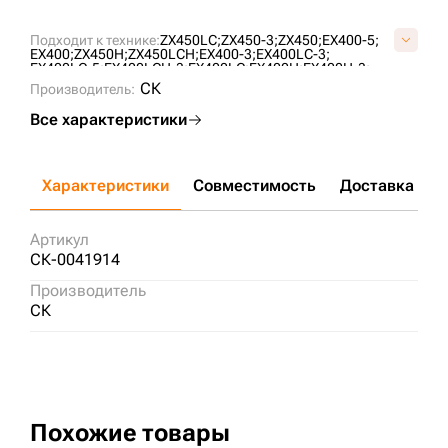
Подходит к технике:
ZX450LC;
ZX450-3;
ZX450;
EX400-5;
EX400;
ZX450H;
ZX450LCH;
EX400-3;
EX400LC-3;
EX400LC-5;
EX400LCH-3;
EX400LC;
EX400H;
EX400H-3;
EX400H-5;
ZX470LC-5G;
ZX470-5G;
ZX470;
ZX450LC-3;
СК
Производитель:
Все характеристики
Характеристики
Совместимость
Доставка и о
Артикул
СК-0041914
Производитель
СК
Похожие товары