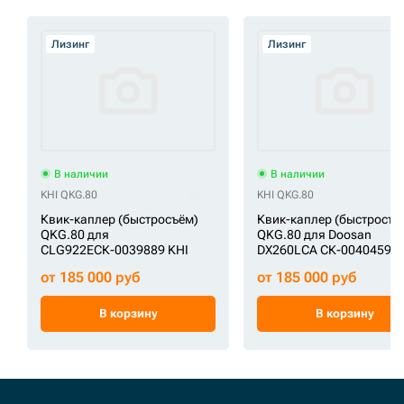
Лизинг
Лизинг
В наличии
В наличии
KHI QKG.80
KHI QKG.80
Квик-каплер (быстросъём)
Квик-каплер (быстросъё
QKG.80 для
QKG.80 для Doosan
CLG922EСК-0039889 KHI
DX260LCA СК-0040459 K
от 185 000 руб
от 185 000 руб
В корзину
В корзину