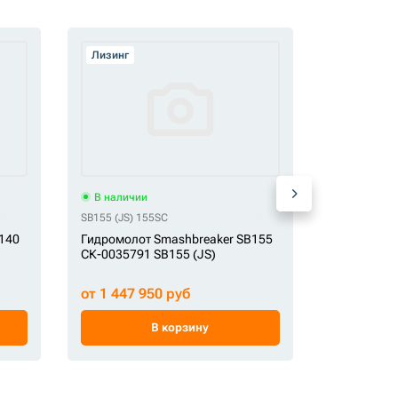
Лизинг
Лизинг
В наличии
В наличи
SB155 (JS) 155SC
HM135 (NL)
140
Гидромолот Smashbreaker SB155
Гидромоло
СК-0035791 SB155 (JS)
СК-004224
от 1 447 950 руб
от 799 00
В корзину