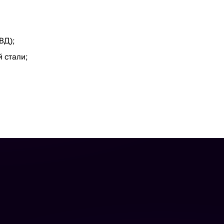
ВД);
 стали;