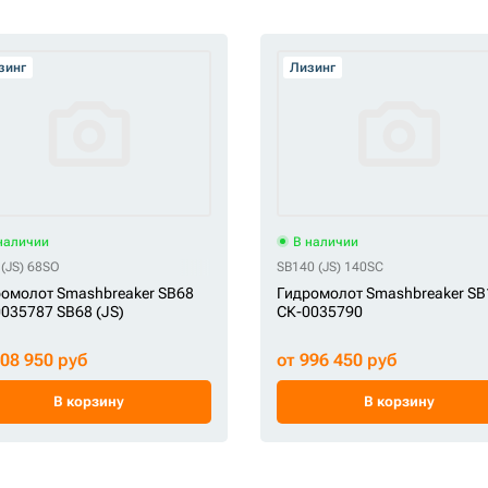
зинг
Лизинг
наличии
В наличии
(JS) 68SO
SB140 (JS) 140SC
омолот Smashbreaker SB68
Гидромолот Smashbreaker SB
035787 SB68 (JS)
СК-0035790
208 950 руб
от 996 450 руб
В корзину
В корзину