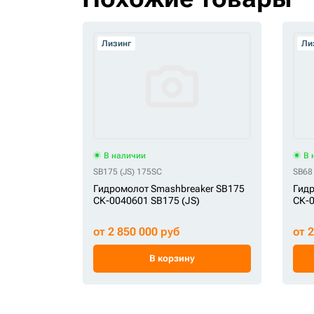
Лизинг
Ли
В наличии
В 
SB175 (JS) 175SC
SB68 
Гидромолот Smashbreaker SB175
Гидр
СК-0040601 SB175 (JS)
СК-0
от 2 850 000 руб
от 
В корзину