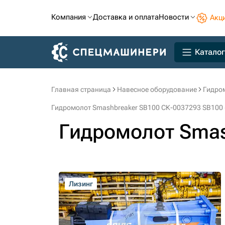
Компания
Доставка и оплата
Новости
Акц
Каталог
Главная страница
Навесное оборудование
Гидро
Гидромолот Smashbreaker SB100 СК-0037293 SB100 
Гидромолот Smas
Лизинг
Лизинг
Лизинг
Лизинг
Лизинг
Лизинг
Лизинг