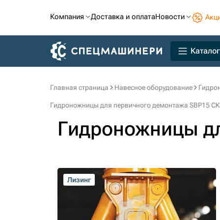
Компания
Доставка и оплата
Новости
Акц
Каталог
Главная страница
Навесное оборудование
Гидро
Гидроножницы для первичного демонтажа SBP15 СК
Гидроножницы дл
Лизинг
Лизинг
Лизинг
Лизинг
Лизинг
Лизинг