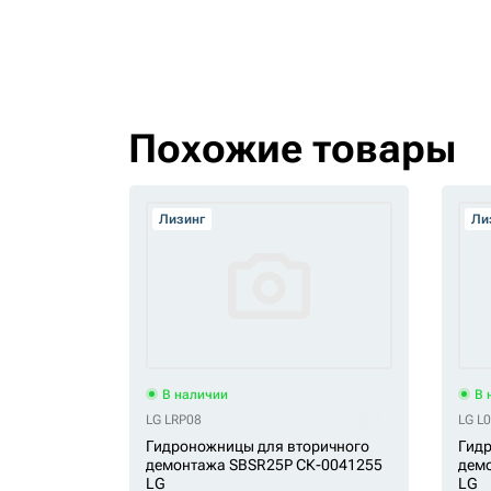
Похожие товары
Лизинг
Ли
В наличии
В 
LG LRP08
LG L
Гидроножницы для вторичного
Гидр
демонтажа SBSR25P СК-0041255
дем
LG
LG