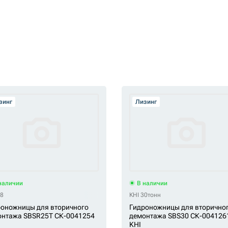
зинг
Лизинг
наличии
В наличии
08
KHI 30тонн
оножницы для вторичного
Гидроножницы для вторично
онтажа SBSR25T СК-0041254
демонтажа SBS30 СК-004126
KHI