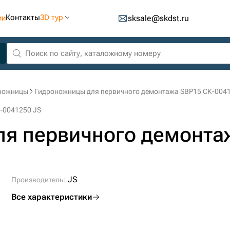
Контакты
3D тур
ии
sksale@skdst.ru
ножницы
Гидроножницы для первичного демонтажа SBP15 СК-004
-0041250 JS
я первичного демонта
JS
Производитель:
Все характеристики