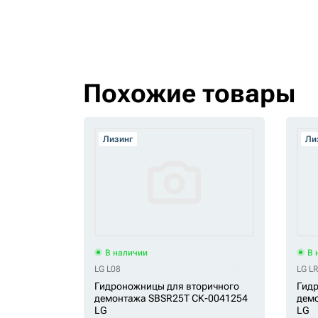
Похожие товары
Лизинг
Ли
В наличии
В 
LG L08
LG L
Гидроножницы для вторичного
Гидр
демонтажа SBSR25T СК-0041254
дем
LG
LG