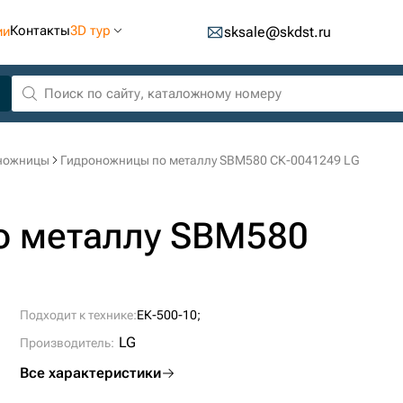
Контакты
3D тур
ии
sksale@skdst.ru
ножницы
Гидроножницы по металлу SBM580 СК-0041249 LG
о металлу SBM580
Подходит к технике:
ЕК-500-10;
LG
Производитель:
Все характеристики