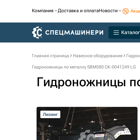
Компания
Доставка и оплата
Новости
Акц
Каталог
Главная страница
Навесное оборудование
Гидро
Гидроножницы по металлу SBM580 СК-0041249 LG
Гидроножницы п
Лизинг
Лизинг
Лизинг
Лизинг
Лизинг
Лизинг