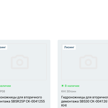
зинг
Лизинг
наличии
В наличии
RP08
KHI 30тонн
оножницы для вторичного
Гидроножницы для вторично
онтажа SBSR25P СК-0041255
демонтажа SBS30 СК-004126
KHI