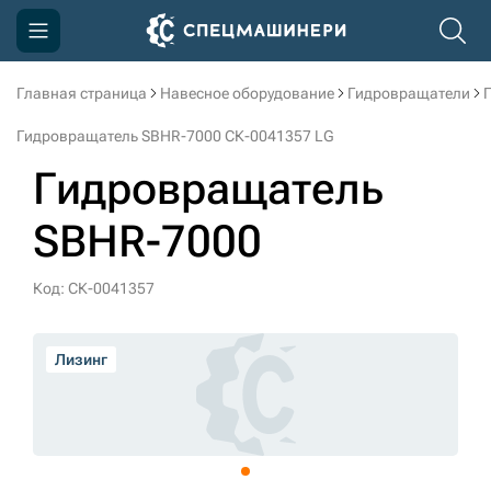
Главная страница
Навесное оборудование
Гидровращатели
Компания
Гидровращатель SBHR-7000 СК-0041357 LG
Акции
Гидровращатель
Доставка и оплата
SBHR-7000
Информация
Контакты
Код: СК-0041357
3D тур по производству
Лизинг
3D тур по складам
sksale@skdst.ru