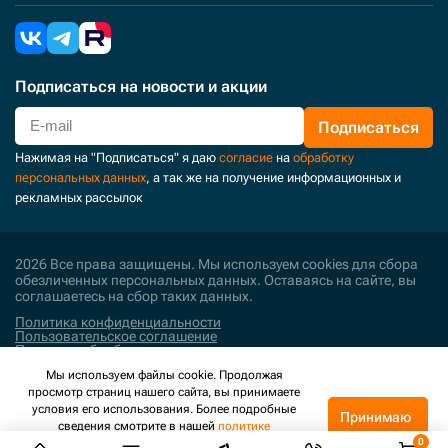
Подписаться
на новости и акции
Подписаться
Нажимая на "Подписаться" я даю
согласие
на
обработку
персональных данных
, а так же на получение информационных и
рекламных рассылок
2026 Все права защищены. Мы используем cookies для сбора
обезличенных персональных данных. Оставаясь на сайте, вы
соглашаетесь на сбор таких данных.
Политика конфиденциальности
Пользовательское соглашение
Политика обработки персональных данных
Мы используем файлы cookie. Продолжая
Поддержка и развитие
просмотр страниц нашего сайта, вы принимаете
условия его использования. Более подробные
Принимаю
сведения смотрите в нашей
политике
конфиденциальности
.