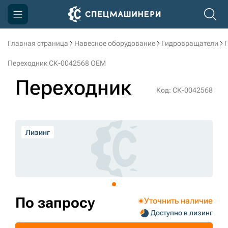
Главная страница
Навесное оборудование
Гидровращатели
Компания
Переходник СК-0042568 OEM
Акции
Переходник
Код: СК-0042568
Доставка и оплата
Информация
Лизинг
Контакты
3D тур по производству
3D тур по складам
По запросу
Уточнить наличие
Доступно в лизинг
sksale@skdst.ru