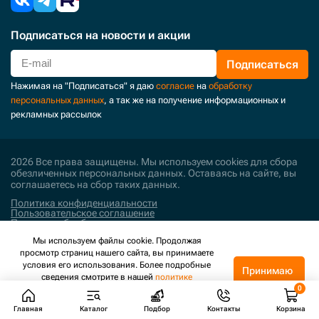
Подписаться
на новости и акции
Подписаться
Нажимая на "Подписаться" я даю
согласие
на
обработку
персональных данных
, а так же на получение информационных и
рекламных рассылок
2026 Все права защищены. Мы используем cookies для сбора
обезличенных персональных данных. Оставаясь на сайте, вы
соглашаетесь на сбор таких данных.
Политика конфиденциальности
Пользовательское соглашение
Политика обработки персональных данных
Мы используем файлы cookie. Продолжая
Поддержка и развитие
просмотр страниц нашего сайта, вы принимаете
условия его использования. Более подробные
Принимаю
сведения смотрите в нашей
политике
конфиденциальности
.
Главная
Каталог
Подбор
Контакты
Корзина