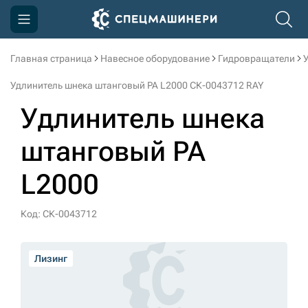
Главная страница
Навесное оборудование
Гидровращатели
Компания
Удлинитель шнека штанговый PA L2000 СК-0043712 RAY
Акции
Удлинитель шнека
Доставка и оплата
штанговый PA
Информация
L2000
Контакты
3D тур по производству
Код: СК-0043712
3D тур по складам
Лизинг
sksale@skdst.ru