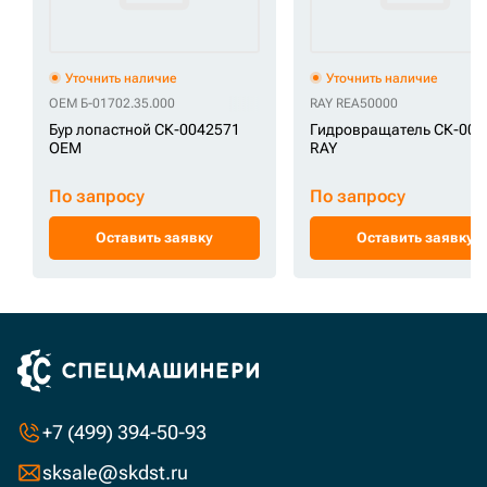
Уточнить наличие
Уточнить наличие
OEM Б-01702.35.000
RAY REA50000
Бур лопастной СК-0042571
Гидровращатель СК-004
OEM
RAY
По запросу
По запросу
Оставить заявку
Оставить заявку
+7 (499) 394-50-93
sksale@skdst.ru