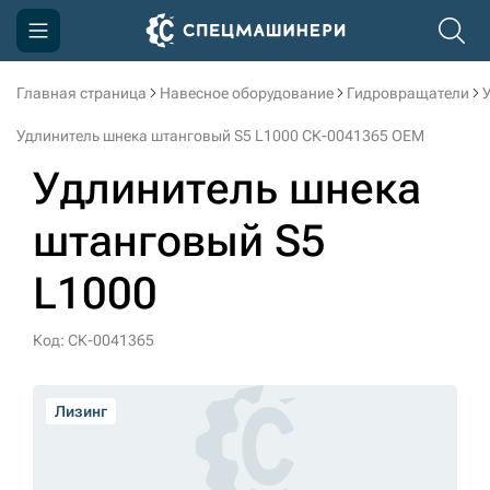
Главная страница
Навесное оборудование
Гидровращатели
Компания
Удлинитель шнека штанговый S5 L1000 СК-0041365 OEM
Акции
Удлинитель шнека
Доставка и оплата
штанговый S5
Информация
L1000
Контакты
3D тур по производству
Код: СК-0041365
3D тур по складам
Лизинг
sksale@skdst.ru