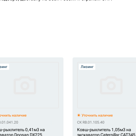
зинг
Лизинг
очнить наличие
Уточнить наличие
.01.041.20
СК RB.01.105.40
-рыхлитель 0,41м3 на
Ковш-рыхлитель 1,05м3 на
аватор Doosan DX225
экскаватор Caterpillar CAT345