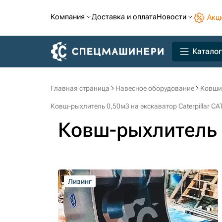
Компания
Доставка и оплата
Новости
Акц
Каталог
Главная страница
Навесное оборудование
Ковши
Ковш-рыхлитель 0,50м3 на экскаватор Caterpillar CA
Ковш-рыхлитель 
Лизинг
Лизинг
Лизинг
Лизинг
Лизинг