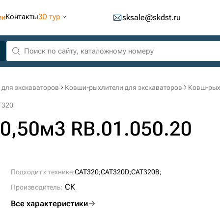
Контакты
3D тур
ии
sksale@skdst.ru
 для экскаваторов
Ковши-рыхлители для экскаваторов
Ковш-рыхл
T320
0,50м3 RB.01.050.20
Подходит к технике:
CAT320;
CAT320D;
CAT320B;
СК
Производитель:
Все характеристики