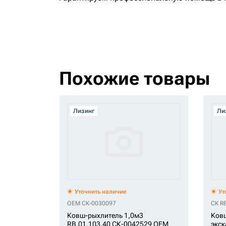
Похожие товары
Лизинг
Ли
Уточнить наличие
Ут
OEM СК-0030097
СК RB
Ковш-рыхлитель 1,0м3
Ковш
RB.01.103.40 СК-0042529 OEM
экск