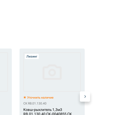
Лизинг
Лизинг
Уточнить наличие
Уточнить 
СК RB.01.130.40
СК RB.01.060
Ковш-рыхлитель 1,3м3
Ковш-рыхл
RB.01.130.40 СК-0040855 СК
экскавато