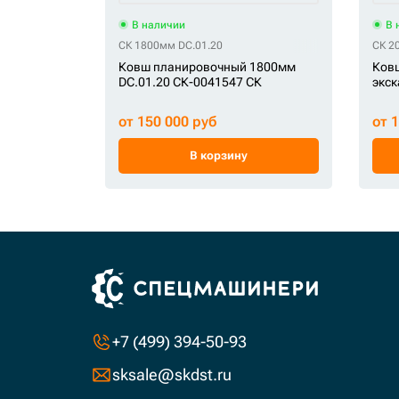
В наличии
В 
СК 1800мм DC.01.20
СК 2
Ковш планировочный 1800мм
Ков
DC.01.20 СК-0041547 СК
экск
от 150 000 руб
от 
В корзину
+7 (499) 394-50-93
sksale@skdst.ru