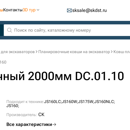
Контакты
3D тур
ии
sksale@skdst.ru
 для экскаваторов
Планировочные ковши на экскаватор
Ковш пл
160
чный 2000мм DC.01.10
Подходит к технике:
JS160LC;
JS160W;
JS175W;
JS160NLC;
JS160;
СК
Производитель:
Все характеристики