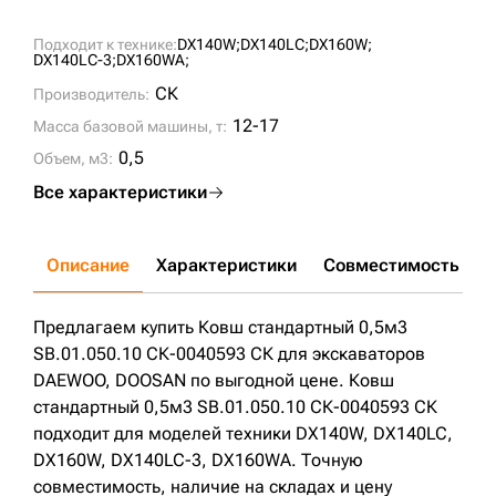
Подходит к технике:
DX140W;
DX140LC;
DX160W;
DX140LC-3;
DX160WA;
СК
Производитель:
12-17
Масса базовой машины, т:
0,5
Объем, м3:
Все характеристики
Описание
Характеристики
Совместимость
Д
Предлагаем купить Ковш стандартный 0,5м3
SB.01.050.10 СК-0040593 СК для экскаваторов
DAEWOO, DOOSAN по выгодной цене. Ковш
стандартный 0,5м3 SB.01.050.10 СК-0040593 СК
подходит для моделей техники DX140W, DX140LC,
DX160W, DX140LC-3, DX160WA. Точную
совместимость, наличие на складах и цену