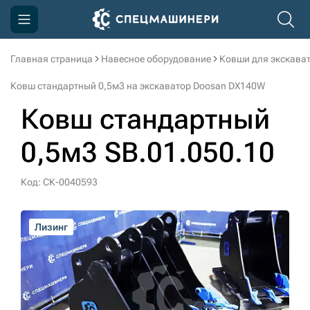
Главная страница
Навесное оборудование
Ковши для экскава
Компания
Ковш стандартный 0,5м3 на экскаватор Doosan DX140W
Акции
Ковш стандартный
Доставка и оплата
0,5м3 SB.01.050.10
Информация
Контакты
Код: СК-0040593
3D тур по производству
Лизинг
Лизинг
Лизинг
Лизинг
3D тур по складам
sksale@skdst.ru