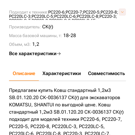
Подходит к технике:
PC220-6;
PC220-7;
PC220-5;
PC220-8;
PC220LC-3;
PC220LC-5;
PC220LC-6;
PC220LC-8;
PC220-3;
PC220LC-7;
PC220-2;
PC220LC-2;
PC220LC-6E;
PC220-8M0;
SE220;
PC220;
SE220LC;
СК(r)
Производитель:
18-28
Масса базовой машины, т:
1,2
Объем, м3:
Все характеристики
Описание
Характеристики
Совместимость
Д
Предлагаем купить Ковш стандартный 1,2м3
SB.01.120.20 СК-0036137 СК(r) для экскаваторов
KOMATSU, SHANTUI по выгодной цене. Ковш
стандартный 1,2м3 SB.01.120.20 СК-0036137 СК(r)
подходит для моделей техники PC220-6, PC220-7,
PC220-5, PC220-8, PC220LC-3, PC220LC-5,
PC220LC-6, PC220LC-8, PC220-3, PC220LC-7,