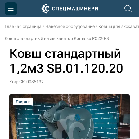
Главная страница
Навесное оборудование
Ковши для экскава
Компания
Ковш стандартный на экскаватор Komatsu PC220-8
Акции
Ковш стандартный
Доставка и оплата
1,2м3 SB.01.120.20
Информация
Контакты
Код: СК-0036137
3D тур по производству
Лизинг
Лизинг
Лизинг
Лизинг
Лизинг
Лизинг
3D тур по складам
sksale@skdst.ru