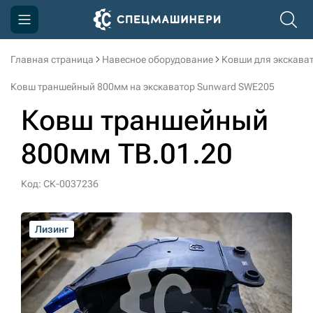
Главная страница
Навесное оборудование
Ковши для экскава
Компания
Ковш траншейный 800мм на экскаватор Sunward SWE205
Акции
Ковш траншейный
Доставка и оплата
800мм TB.01.20
Информация
Контакты
Код: СК-0037236
3D тур по производству
Лизинг
Лизинг
Лизинг
Лизинг
3D тур по складам
sksale@skdst.ru