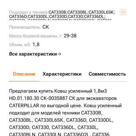
Подходит к технике:
CAT330B;
CAT330BL;
CAT330L6SK;
CAT336D;
CAT330DL;
CAT330D;
CAT330;
CAT336DL;
CAT330L;
CAT330BLN;
CAT330LN;
CAT336D2L;
CAT336;
CAT330D2L;
CAT330GS;
CAT330GC;
CAT330CB;
СК
Производитель:
29-38
Масса базовой машины, т:
1,8
Объем, м3:
Все характеристики
Описание
Характеристики
Совместимость
Д
Предлагаем купить Ковш усиленный 1,8м3
HD.01.180.30 СК-0035887 СК для экскаваторов
CATERPILLAR по выгодной цене. Ковш усиленный
подходит для моделей техники CAT330B,
CAT330BL, CAT330L6SK, CAT336D, CAT330DL,
CAT330D, CAT330, CAT336DL, CAT330L,
CAT330BLN, CAT330LN, CAT336D2L, CAT336,