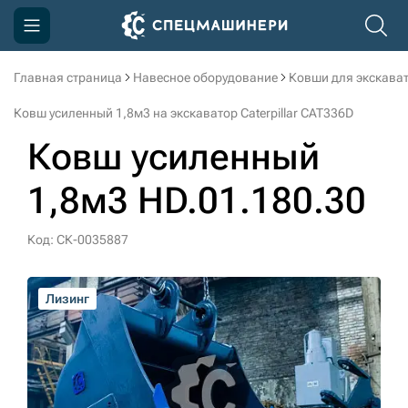
Главная страница
Навесное оборудование
Ковши для экскава
Компания
Ковш усиленный 1,8м3 на экскаватор Caterpillar CAT336D
Акции
Ковш усиленный
Доставка и оплата
1,8м3 HD.01.180.30
Информация
Контакты
Код: СК-0035887
3D тур по производству
Лизинг
Лизинг
Лизинг
Лизинг
Лизинг
Лизинг
Лизинг
3D тур по складам
sksale@skdst.ru