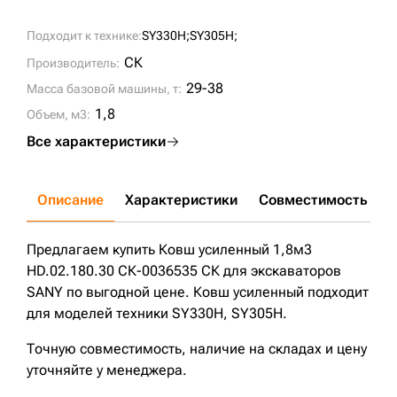
Подходит к технике:
SY330H;
SY305H;
СК
Производитель:
29-38
Масса базовой машины, т:
1,8
Объем, м3:
Все характеристики
Описание
Характеристики
Совместимость
Д
Предлагаем купить Ковш усиленный 1,8м3
HD.02.180.30 СК-0036535 СК для экскаваторов
SANY по выгодной цене. Ковш усиленный подходит
для моделей техники SY330H, SY305H.
Точную совместимость, наличие на складах и цену
уточняйте у менеджера.