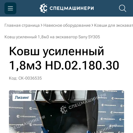
Главная страница
Навесное оборудование
Ковши для экскава
Компания
Ковш усиленный 1,8м3 на экскаватор Sany SY305
Акции
Ковш усиленный
Доставка и оплата
1,8м3 HD.02.180.30
Информация
Контакты
Код: СК-0036535
3D тур по производству
Лизинг
Лизинг
Лизинг
Лизинг
Лизинг
Лизинг
3D тур по складам
sksale@skdst.ru