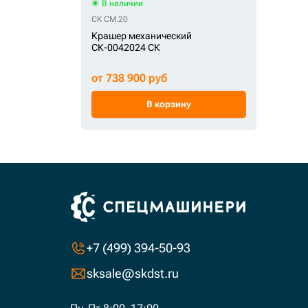
В наличии
СК CM.20
Крашер механический
СК-0042024 СК
от 738 900 руб
В корзину
+7 (499) 394-50-93
sksale@skdst.ru