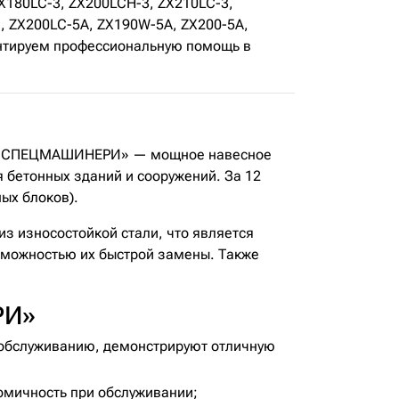
X180LC-3, ZX200LCH-3, ZX210LC-3,
, ZX200LC-5A, ZX190W-5A, ZX200-5A,
рантируем профессиональную помощь в
ля «СПЕЦМАШИНЕРИ» — мощное навесное
 бетонных зданий и сооружений. За 12
ых блоков).
з износостойкой стали, что является
зможностью их быстрой замены. Также
РИ»
обслуживанию, демонстрируют отличную
омичность при обслуживании;