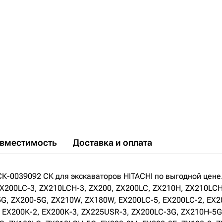
ZX210H-3G;
ZX210LCH-3G;
ZX200E;
ZX210LCN-3;
ZX210LC;
ZX180LCN-5G;
ZX180LC;
ZX210LCH-5G;
EX200-2M;
EX200-3E;
ZX180-3;
ZX180LC-3;
ZX200LCH-3;
ZX210LC-3;
ZX210LC-3G;
ZX220W-3;
ZX180LC-5G;
ZX220;
ZX180;
ZX180NLC-3;
ZX210LCN-5A;
ZX200-5 ;
ZX180NLC-5G;
ZX200LC-5A;
ZX190W-5A;
ZX200-5A;
ZX200LC-7;
ZX210-5A;
вместимость
Доставка и оплата
К-0039092 СК для экскаваторов HITACHI по выгодной цен
X200LC-3, ZX210LCH-3, ZX200, ZX200LC, ZX210H, ZX210LCH
5G, ZX200-5G, ZX210W, ZX180W, EX200LC-5, EX200LC-2, EX2
 EX200K-2, EX200K-3, ZX225USR-3, ZX200LC-3G, ZX210H-5G