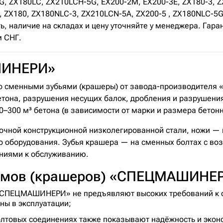
, ZX180LC, ZX210LCH-5G, EX200-2M, EX200-3E, ZX180-3, Z
 ZX180, ZX180NLC-3, ZX210LCN-5A, ZX200-5 , ZX180NLC-5G
ь, наличие на складах и цену уточняйте у менеджера. Га
м СНГ.
ШИНЕРИ»
со сменными зубьями (крашеры) от завода-производите
тона, разрушения несущих балок, дробления и разрушения
0–300 м³ бетона (в зависимости от марки и размера бетонн
чной конструкционной низколегированной стали, ножи — и
о оборудования. Зубья крашера — на сменных болтах с во
ниями к обслуживанию.
омов (крашеров) «СПЕЦМАШИНЕ
«СПЕЦМАШИНЕРИ» не предъявляют высоких требований к 
ны в эксплуатации;
лтовых соединениях также показывают надёжность и экон