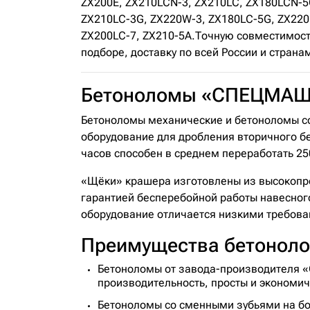
ZX200E, ZX210LCN-3, ZX210LC, ZX180LCN-5G
ZX210LC-3G, ZX220W-3, ZX180LC-5G, ZX220,
ZX200LC-7, ZX210-5A.Точную совместимост
подборе, доставку по всей России и страна
Бетоноломы «СПЕЦМА
Бетоноломы механические и бетоноломы 
оборудование для дробления вторичного бе
часов способен в среднем переработать 25
«Щёки» крашера изготовлены из высокопро
гарантией бесперебойной работы навесног
оборудование отличается низкими требова
Преимущества бетонол
Бетоноломы от завода-производителя 
производительность, просты и экономич
Бетоноломы со сменными зубьями на бо