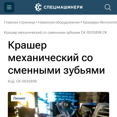
Главная страница
Навесное оборудование
Крашеры-бетоноло
Компания
Крашер механический со сменными зубьями СК-0035898 СК
Акции
Крашер
Доставка и оплата
механический со
Информация
сменными зубьями
Контакты
3D тур по производству
Код: СК-0035898
3D тур по складам
Лизинг
sksale@skdst.ru