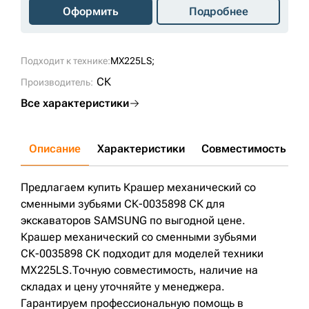
Оформить
Подробнее
Подходит к технике:
MX225LS;
СК
Производитель:
Все характеристики
Описание
Характеристики
Совместимость
Д
Предлагаем купить Крашер механический со
сменными зубьями СК-0035898 СК для
экскаваторов SAMSUNG по выгодной цене.
Крашер механический со сменными зубьями
СК-0035898 СК подходит для моделей техники
MX225LS.Точную совместимость, наличие на
складах и цену уточняйте у менеджера.
Гарантируем профессиональную помощь в