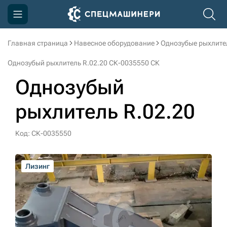
Главная страница
Навесное оборудование
Однозубые рыхлите
Компания
Однозубый рыхлитель R.02.20 СК-0035550 СК
Акции
Однозубый
Доставка и оплата
рыхлитель R.02.20
Информация
Контакты
Код: СК-0035550
3D тур по производству
Лизинг
Лизинг
Лизинг
Лизинг
3D тур по складам
sksale@skdst.ru