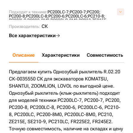
Подходит к технике:
PC200LC-7;
PC200-7;
PC200;
PC200-8;
PC200LC-8;
PC200-6;
PC200LC-6;
PC210-8;
PC200LC;
PC200-8M0;
PC200LC-8M0;
PC210;
ZE215E;
SE210-9;
PC210LC;
FR225E2;
FR245E2;
СК
Производитель:
Все характеристики
Описание
Характеристики
Совместимость
Д
Предлагаем купить Однозубый рыхлитель R.02.20
СК-0035550 СК для экскаваторов KOMATSU,
SHANTUI, ZOOMLION, LOVOL по выгодной цене.
Однозубый рыхлитель (клык-рыхлитель) подходит
для моделей техники PC200LC-7, PC200-7, PC200,
PC200-8, PC200LC-8, PC200-6, PC200LC-6, PC210-
8, PC200LC, PC200-8M0, PC200LC-8M0, PC210,
ZE215E, SE210-9, PC210LC, FR225E2, FR245E2.
Точную совместимость, наличие на складах и цену