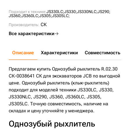
Подходит к технике:
JS330LC;
JS330;
JS330NLC;
JS290;
JS360;
JS360LC;
JS305;
JS305LC;
СК
Производитель:
Все характеристики
Описание
Характеристики
Совместимость
Д
Предлагаем купить Однозубый рыхлитель R.02.30
СК-0038641 СК для экскаваторов JCB по выгодной
цене. Однозубый рыхлитель (клык-рыхлитель)
подходит для моделей техники JS330LC, JS330,
JS330NLC, JS290, JS360, JS360LC, JS305,
JS305LC. Точную совместимость, наличие на
складах и цену уточняйте у менеджера.
Однозубый рыхлитель