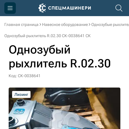
Главная страница
Навесное оборудование
Однозубые рыхлите
Компания
Однозубый рыхлитель R.02.30 СК-0038641 СК
Акции
Однозубый
Доставка и оплата
рыхлитель R.02.30
Информация
Контакты
Код: СК-0038641
3D тур по производству
Лизинг
Лизинг
Лизинг
Лизинг
Лизинг
3D тур по складам
sksale@skdst.ru