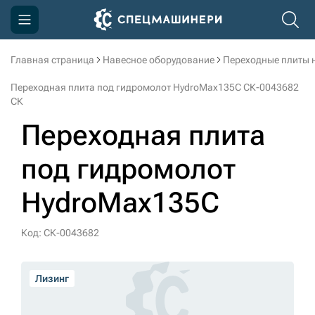
Главная страница
Навесное оборудование
Переходные плиты 
Компания
Переходная плита под гидромолот HydroMax135C СК-0043682
Акции
СК
Переходная плита
Доставка и оплата
Информация
под гидромолот
Контакты
HydroMax135C
3D тур по производству
Код: СК-0043682
3D тур по складам
Лизинг
sksale@skdst.ru