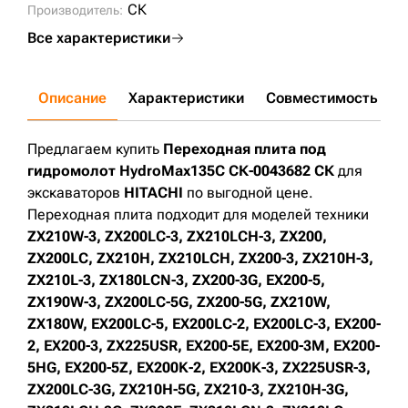
ZX200LC-5G;
ZX200-5G;
ZX210W;
ZX180W;
EX200LC-5;
СК
Производитель:
EX200LC-2;
EX200LC-3;
EX200-2;
EX200-3;
ZX225USR;
EX200-5E;
EX200-3M;
EX200-5HG;
EX200-5Z;
EX200K-2;
Все характеристики
EX200K-3;
ZX225USR-3;
ZX200LC-3G;
ZX210H-5G;
ZX210-3;
ZX210H-3G;
ZX210LCH-3G;
ZX200E;
ZX210LCN-3;
ZX210LC;
ZX180LCN-5G;
ZX180LC;
ZX210LCH-5G;
EX200-2M;
EX200-3E;
ZX180-3;
ZX180LC-3;
ZX200LCH-3;
ZX210LC-3;
ZX210LC-3G;
ZX220W-3;
ZX180LC-5G;
ZX220;
Описание
Характеристики
Совместимость
Д
ZX180;
ZX180NLC-3;
ZX210LCN-5A;
ZX200-5 ;
ZX180NLC-5G;
ZX200LC-5A;
ZX190W-5A;
ZX200-5A;
ZX200LC-7;
ZX210-5A;
Предлагаем купить
Переходная плита под
гидромолот HydroMax135C СК-0043682 СК
для
экскаваторов
HITACHI
по выгодной цене.
Переходная плита подходит для моделей техники
ZX210W-3, ZX200LC-3, ZX210LCH-3, ZX200,
ZX200LC, ZX210H, ZX210LCH, ZX200-3, ZX210H-3,
ZX210L-3, ZX180LCN-3, ZX200-3G, EX200-5,
ZX190W-3, ZX200LC-5G, ZX200-5G, ZX210W,
ZX180W, EX200LC-5, EX200LC-2, EX200LC-3, EX200-
2, EX200-3, ZX225USR, EX200-5E, EX200-3M, EX200-
5HG, EX200-5Z, EX200K-2, EX200K-3, ZX225USR-3,
ZX200LC-3G, ZX210H-5G, ZX210-3, ZX210H-3G,