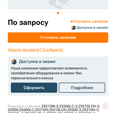
+7 (499) 394-50-93
По запросу
Уточнить наличие
Доступно в лизинг
Уточнить наличие
Нашли дешевле? Сообщите!
Доступно в лизинг
Наша компания предоставляет возможность
приобретения оборудования в лизинг без
первоначального взноса
Оформить
Подробнее
Подходит к технике:
ZX210W-3;
ZX200LC-3;
ZX210LCH-3;
ZX200;
ZX200LC;
ZX210H;
ZX210LCH;
ZX200-3;
ZX210H-3;
ZX210L-3;
ZX180LCN-3;
ZX200-3G;
EX200-5;
ZX190W-3;