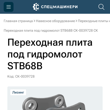
Главная страница
Навесное оборудование
Переходные плиты 
Компания
Переходная плита под гидромолот STB68B СК-0039728 СК
Акции
Переходная плита
Доставка и оплата
под гидромолот
Информация
STB68B
Контакты
3D тур по производству
Код: СК-0039728
3D тур по складам
Лизинг
sksale@skdst.ru