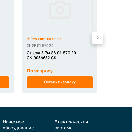
Уточнить наличие
Уточнить 
СК SB.01.570.20
Стрела ста
Стрела 5,7м SB.01.570.20
СК-0043861
СК-0036632 СК
По запро
По запросу
Ос
Оставить заявку
Навесное
Электрическая
оборудование
система