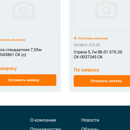
Уточнить наличие
очнить наличие
СК SB.01.570.20
ла стандартная 7,55м
Стрела 5,7м SB.01.570.20
043861 СК (c)
СК-0037345 СК
запросу
По запросу
Оставить заявку
Оставить заявку
О компании
Новости
Производство
Обзоры