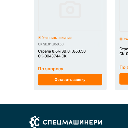
Уточнить наличие
Ут
СК SB.01.860.50
Стре
Стрела 8,6м SB.01.860.50
СК-0
СК-0043744 СК
По 
По запросу
Оставить заявку