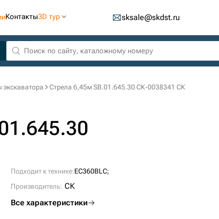
Контакты
3D тур
ии
sksale@skdst.ru
ы экскаватора
Стрела 6,45м SB.01.645.30 СК-0038341 СК
01.645.30
Подходит к технике:
EC360BLC;
СК
Производитель:
Все характеристики