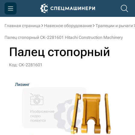
Главная страница
Навесное оборудование
Трапеции и рычаги
Компания
Палец стопорный СК-2281601 Hitachi Construction Machinery
Акции
Палец стопорный
Доставка и оплата
Код: СК-2281601
Информация
Контакты
Лизинг
3D тур по производству
3D тур по складам
sksale@skdst.ru