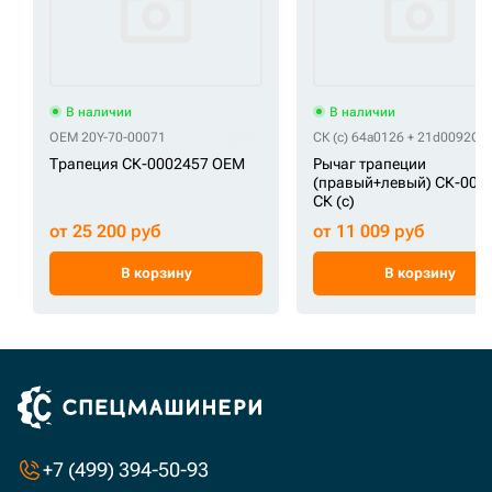
В наличии
В наличии
OEM 20Y-70-00071
СК (c) 64a0126 + 21d0092
СК 
Трапеция СК-0002457 OEM
Рычаг трапеции
(правый+левый) СК-003
СК (c)
от 25 200 руб
от 11 009 руб
В корзину
В корзину
+7 (499) 394-50-93