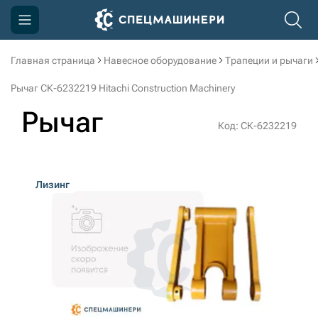
Главная страница
Навесное оборудование
Трапеции и рычаги
Компания
Рычаг СК-6232219 Hitachi Construction Machinery
Акции
Рычаг
Код: СК-6232219
Доставка и оплата
Информация
Лизинг
Контакты
3D тур по производству
3D тур по складам
sksale@skdst.ru