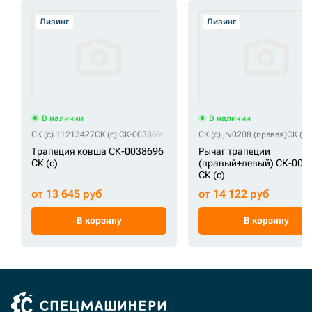
Лизинг
Лизинг
В наличии
В наличии
СК (c) 11213427
СК (c) СК-0038696
СК (c) jrv0208 (правая)
СК (c)
Трапеция ковша СК-0038696
Рычаг трапеции
СК (c)
(правый+левый) СК-000
СК (c)
от 13 645 руб
от 14 122 руб
В корзину
В корзину