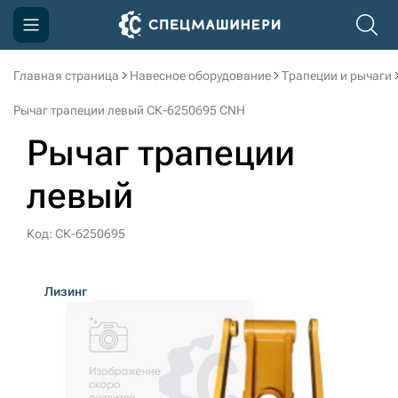
Главная страница
Навесное оборудование
Трапеции и рычаги
Компания
Рычаг трапеции левый СК-6250695 CNH
Акции
Рычаг трапеции
Доставка и оплата
левый
Информация
Контакты
Код: СК-6250695
3D тур по производству
Лизинг
3D тур по складам
sksale@skdst.ru