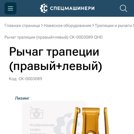
Главная страница
Навесное оборудование
Трапеции и рычаги
Компания
Рычаг трапеции (правый+левый) СК-0003089 QHD
Акции
Рычаг трапеции
Доставка и оплата
(правый+левый)
Информация
Контакты
Код: СК-0003089
3D тур по производству
Лизинг
3D тур по складам
sksale@skdst.ru