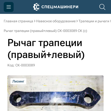
Главная страница
Навесное оборудование
Трапеции и рычаги
Компания
Рычаг трапеции (правый+левый) СК-0003089 СК (c)
Акции
Рычаг трапеции
Доставка и оплата
(правый+левый)
Информация
Контакты
Код: СК-0003089
3D тур по производству
Лизинг
Лизинг
3D тур по складам
sksale@skdst.ru