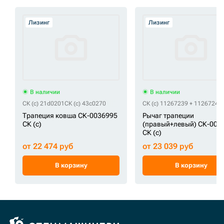
Лизинг
Лизинг
В наличии
В наличии
СК (c) 21d0201
СК (c) 43c0270
СК (c) 11267239 + 11267246
Трапеция ковша СК-0036995
Рычаг трапеции
СК (c)
(правый+левый) СК-003
СК (c)
от 22 474 руб
от 23 039 руб
В корзину
В корзину